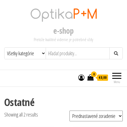
e-shop
Pretože kvalitné videnie je potrebné vždy
0
€0,00
Menu
Ostatné
Showing all 2 results