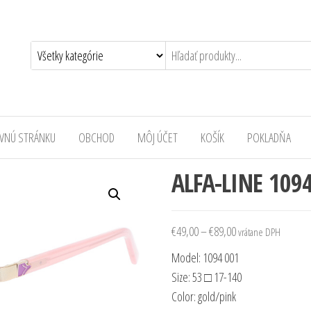
AVNÚ STRÁNKU
OBCHOD
MÔJ ÚČET
KOŠÍK
POKLADŇA
ALFA-LINE 109
€
49,00
–
€
89,00
vrátane DPH
Model:
1094 001
Size: 53 □ 17-140
Color: gold/pink