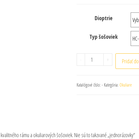
Dioptrie
Typ šošoviek
-
+
Pridať do
Katalógové číslo:
-
Kategória:
Okuliare
 kvalitného rámu a okuliarových šošoviek. Nie sú to takzvané „jednorázovky“